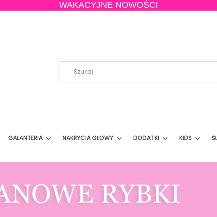
WAKACYJNE NOWOŚCI
GALANTERIA
NAKRYCIA GŁOWY
DODATKI
KIDS
Ś