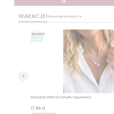
ZŁ
WAKACJE!
Wszystkie produkty
Bestseller
Nowość
Naszyjnik rybka na sznurku regulowany
Cena
17,99 zł