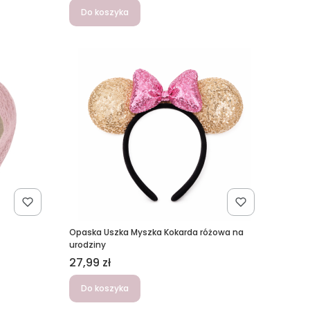
Do koszyka
Opaska Uszka Myszka Kokarda różowa na
urodziny
Cena
27,99 zł
Do koszyka