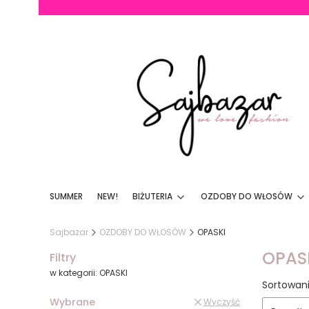
SUMMER
NEW!
BIŻUTERIA
OZDOBY DO WŁOSÓW
Sajbazar
OZDOBY DO WŁOSÓW
OPASKI
OPAS
Filtry
w kategorii: OPASKI
Lista
Sortowani
Wybrane
Wyczyść