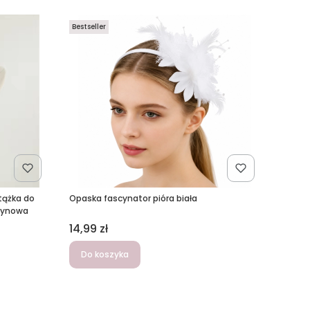
Bestseller
stążka do
Opaska fascynator pióra biała
atynowa
Cena
14,99 zł
Do koszyka