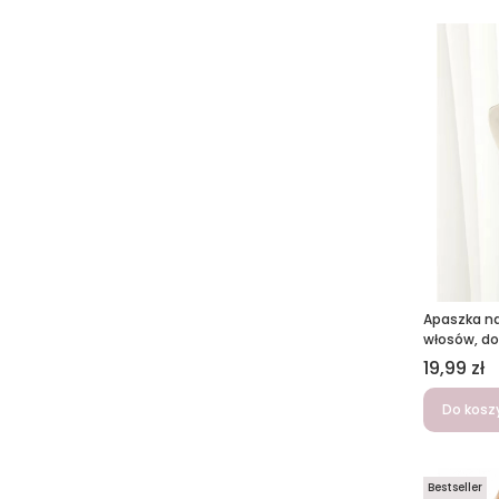
Apaszka na 
włosów, do
Cena
19,99 zł
Do kosz
Bestseller