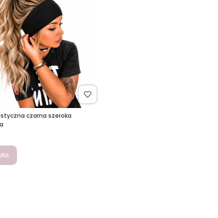
styczna czarna szeroka
na
yka