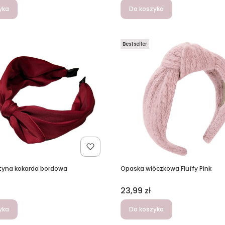
yka
Do koszyka
Bestseller
tyna kokarda bordowa
Opaska włóczkowa Fluffy Pink
Cena
23,99 zł
yka
Do koszyka