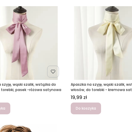
szyję, wąski szalik, wstążka do
Apaszka na szyję, wąski szalik, w
 torebki, pasek -różowa satynowa
włosów, do torebki - kremowa s
Cena
19,99 zł
yka
Do koszyka