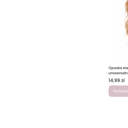
Opaska ela
uniwersal
Cena
14,99 zł
Do kosz