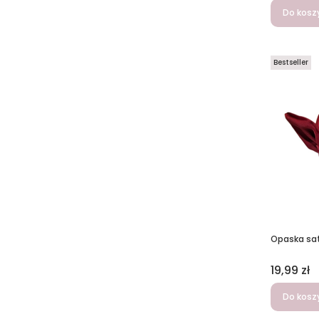
Do kosz
Bestseller
Opaska sa
Cena
19,99 zł
Do kosz