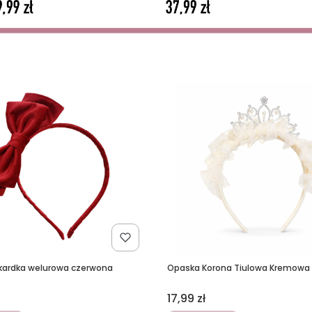
kardka welurowa czerwona
Opaska Korona Tiulowa Kremowa
Cena
17,99 zł