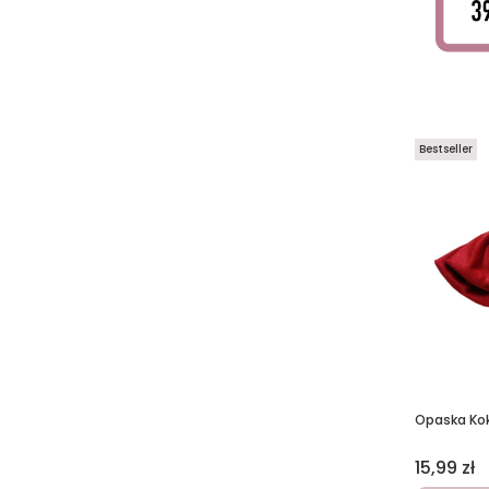
Bestseller
Opaska Ko
Cena
15,99 zł