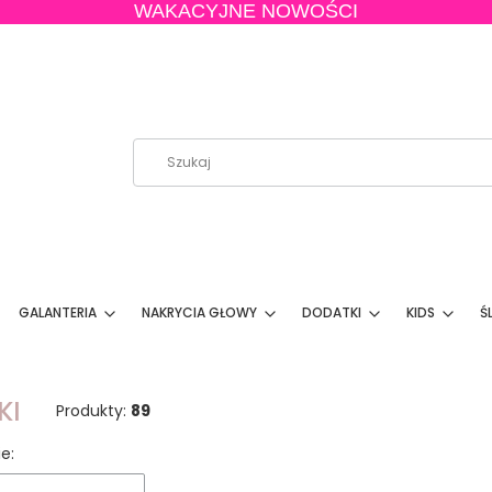
WAKACYJNE NOWOŚCI
GALANTERIA
NAKRYCIA GŁOWY
DODATKI
KIDS
Ś
KI
Produkty:
89
 produktów
e: