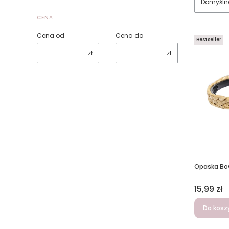
Domyśln
CENA
Cena od
Cena do
Bestseller
zł
zł
Opaska Bo
Cena
15,99 zł
Do kosz