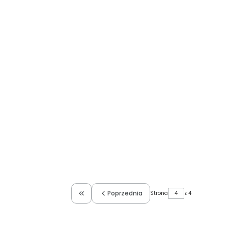
Poprzednia
Strona
z 4
Wróć do pierwszej strony z produktami