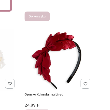
Do koszyka
Opaska Kokarda multi red
Cena
24,99 zł