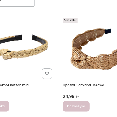
e
Bestseller
wknot Rattan mini
Opaska Słomiana Beżowa
Cena
24,99 zł
yka
Do koszyka