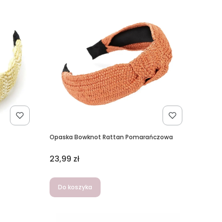
Opaska Bowknot Rattan Pomarańczowa
Cena
23,99 zł
Do koszyka