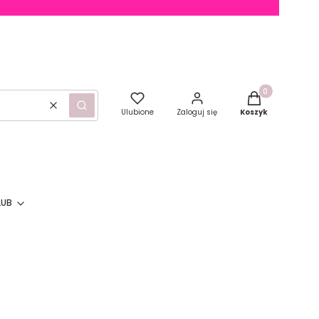
Produkty w kosz
Wyczyść
Szukaj
Ulubione
Zaloguj się
Koszyk
LUB