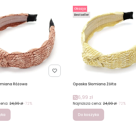
Okazja
Bestseller
omiana Różowa
Opaska Słomiana Żółta
promocyjna
Cena promocyjna
6,99 zł
cena:
24,99 zł
-72%
Najniższa cena:
24,99 zł
-72%
yka
Do koszyka