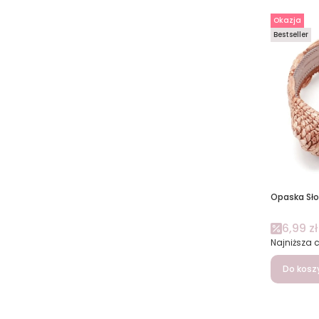
Okazja
Bestseller
Opaska Sł
Cena 
6,99 zł
Najniższa 
Do kosz