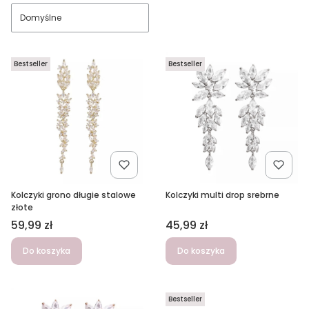
Domyślne
Bestseller
Bestseller
Kolczyki grono długie stalowe
Kolczyki multi drop srebrne
złote
Cena
Cena
59,99 zł
45,99 zł
Do koszyka
Do koszyka
Bestseller