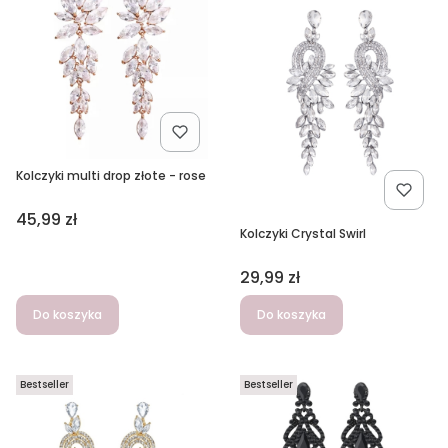
Kolczyki multi drop złote - rose
Cena
45,99 zł
Kolczyki Crystal Swirl
Cena
29,99 zł
Do koszyka
Do koszyka
Bestseller
Bestseller