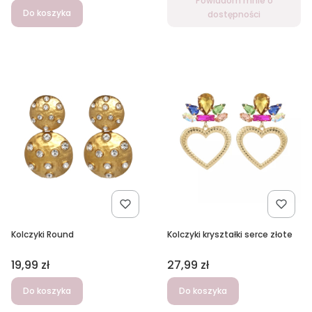
Powiadom mnie o
Do koszyka
dostępności
Kolczyki Round
Kolczyki kryształki serce złote
Cena
Cena
19,99 zł
27,99 zł
Do koszyka
Do koszyka