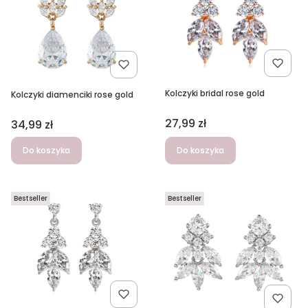
Kolczyki bridal rose gold
Kolczyki diamenciki rose gold
Cena
27,99 zł
Cena
34,99 zł
Do koszyka
Do koszyka
Bestseller
Bestseller