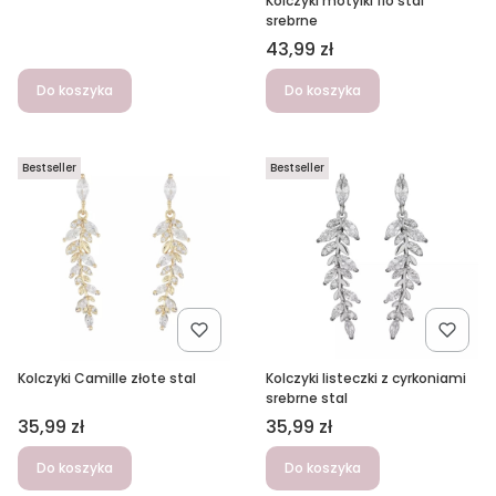
Kolczyki motylki flo stal
srebrne
Cena
43,99 zł
Do koszyka
Do koszyka
Bestseller
Bestseller
Kolczyki Camille złote stal
Kolczyki listeczki z cyrkoniami
srebrne stal
Cena
Cena
35,99 zł
35,99 zł
Do koszyka
Do koszyka