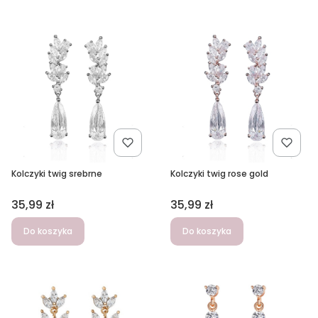
Kolczyki twig srebrne
Kolczyki twig rose gold
Cena
Cena
35,99 zł
35,99 zł
Do koszyka
Do koszyka