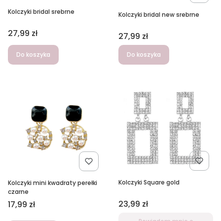
Kolczyki bridal srebrne
Kolczyki bridal new srebrne
Cena
27,99 zł
Cena
27,99 zł
Do koszyka
Do koszyka
Kolczyki Square gold
Kolczyki mini kwadraty perełki
czarne
Cena
23,99 zł
Cena
17,99 zł