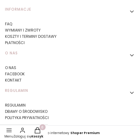
Linki w stopce
INFORMACJE
FAQ
WYMIANY I ZWROTY
KOSZTY I TERMINY DOSTAWY
PŁATNOŚCI
O NAS
O NAS
FACEBOOK
KONTAKT
REGULAMIN
REGULAMIN
DBAMY O ŚRODOWISKO
POLITYKA PRYWATNOŚCI
Produkty w koszyku: 0. Zobacz szczegóły
Sklep internetowy
Shoper Premium
Menu
Zaloguj się
Koszyk