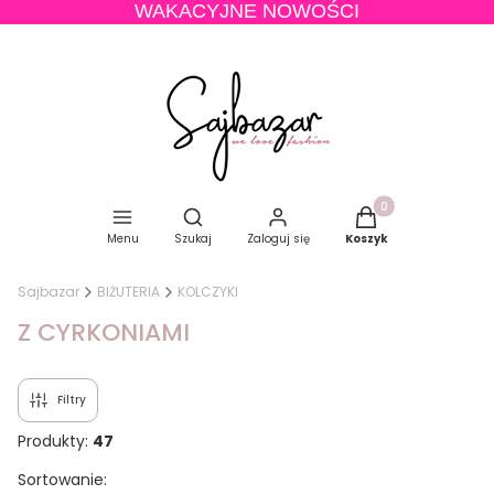
WAKACYJNE NOWOŚCI
Produkty w koszyku
Otwórz wyszukiwarkę
Menu
Szukaj
Zaloguj się
Koszyk
Sajbazar
BIŻUTERIA
KOLCZYKI
Z CYRKONIAMI
Filtry
Produkty:
47
Lista produktów
Sortowanie: