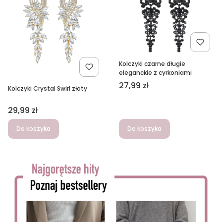
Kolczyki czarne długie
eleganckie z cyrkoniami
Cena
27,99 zł
Kolczyki Crystal Swirl złoty
Cena
29,99 zł
Do koszyka
Do koszyka