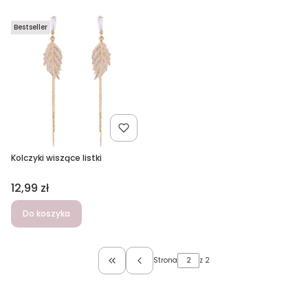
Bestseller
Kolczyki wiszące listki
Cena
12,99 zł
Do koszyka
Strona
z 2
Wróć do pierwszej strony z produktami