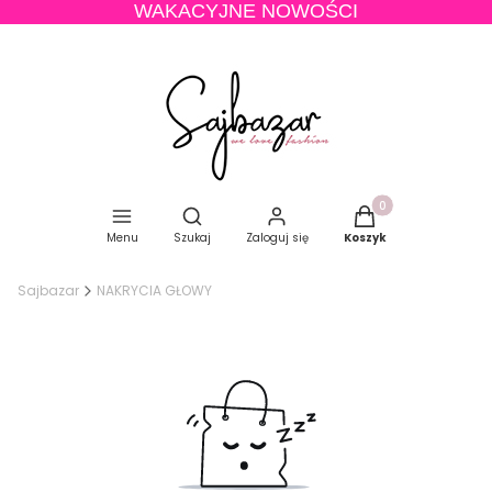
WAKACYJNE NOWOŚCI
Produkty w koszyku
Otwórz wyszukiwarkę
Menu
Szukaj
Zaloguj się
Koszyk
Sajbazar
NAKRYCIA GŁOWY