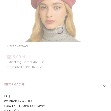
Beret Różowy
Cena promocyjna
15,99 zł
Cena regularna:
35,99 zł
Najniższa cena:
15,99 zł
Linki w stopce
INFORMACJE
FAQ
WYMIANY I ZWROTY
KOSZTY I TERMINY DOSTAWY
PŁATNOŚCI