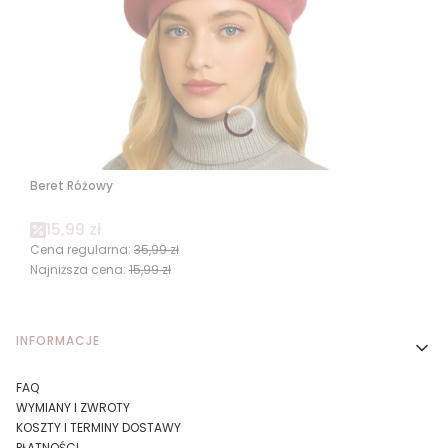
Beret Różowy
Cena promocyjna
15,99 zł
Cena regularna:
35,99 zł
Najniższa cena:
15,99 zł
Linki w stopce
INFORMACJE
FAQ
WYMIANY I ZWROTY
KOSZTY I TERMINY DOSTAWY
PŁATNOŚCI