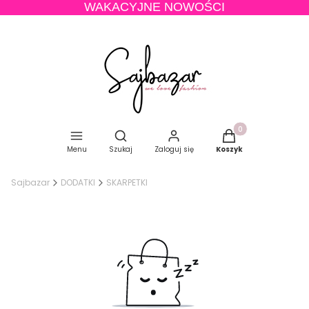
WAKACYJNE NOWOŚCI
Produkty w koszyku
Otwórz wyszukiwarkę
Menu
Szukaj
Zaloguj się
Koszyk
Sajbazar
DODATKI
SKARPETKI