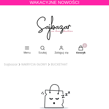
WAKACYJNE NOWOŚCI
Produkty w koszyku
Otwórz wyszukiwarkę
Menu
Szukaj
Zaloguj się
Koszyk
Sajbazar
NAKRYCIA GŁOWY
BUCKETHAT