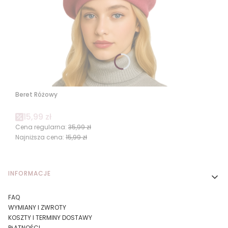
Beret Różowy
Cena promocyjna
15,99 zł
Cena regularna:
35,99 zł
Najniższa cena:
15,99 zł
Linki w stopce
INFORMACJE
FAQ
WYMIANY I ZWROTY
KOSZTY I TERMINY DOSTAWY
PŁATNOŚCI