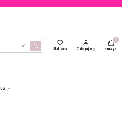
Produkty w kosz
Wyczyść
Szukaj
Ulubione
Zaloguj się
Koszyk
LUB