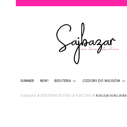
SUMMER
NEW!
BIŻUTERIA
OZDOBY DO WŁOSÓW
Sajbazar
BIŻUTERIA ZE STALI
KOLCZYKI
Kolczyki koła złot