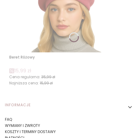
Beret Różowy
Cena promocyjna
15,99 zł
Cena regularna:
35,99 zł
Najniższa cena:
15,99 zł
Linki w stopce
INFORMACJE
FAQ
WYMIANY I ZWROTY
KOSZTY I TERMINY DOSTAWY
PŁATNOŚCI