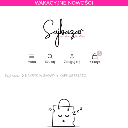
WAKACYJNE NOWOŚCI
Produkty w koszyku
Otwórz wyszukiwarkę
Menu
Szukaj
Zaloguj się
Koszyk
Sajbazar
NAKRYCIA GŁOWY
KAPELUSZE LATO