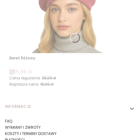
Beret Różowy
Cena promocyjna
15,99 zł
Cena regularna:
35,99 zł
Najniższa cena:
15,99 zł
Linki w stopce
INFORMACJE
FAQ
WYMIANY I ZWROTY
KOSZTY I TERMINY DOSTAWY
PŁATNOŚCI