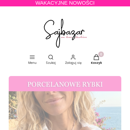
WAKACYJNE NOWOŚCI
Produkty w koszyku
Otwórz wyszukiwarkę
Menu
Szukaj
Zaloguj się
Koszyk