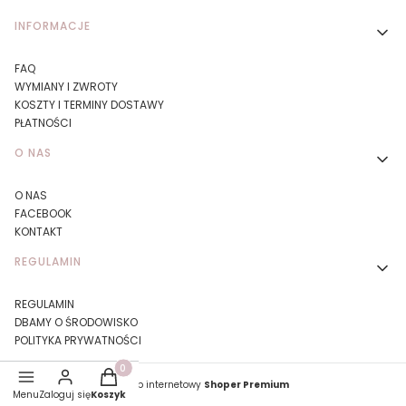
Linki w stopce
INFORMACJE
FAQ
WYMIANY I ZWROTY
KOSZTY I TERMINY DOSTAWY
PŁATNOŚCI
O NAS
O NAS
FACEBOOK
KONTAKT
REGULAMIN
REGULAMIN
DBAMY O ŚRODOWISKO
POLITYKA PRYWATNOŚCI
Produkty w koszyku: 0. Zobacz szczegóły
Sklep internetowy
Shoper Premium
Menu
Zaloguj się
Koszyk