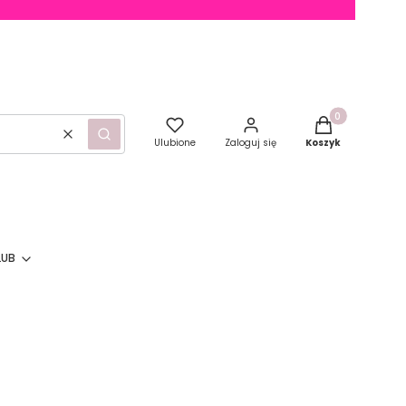
Produkty w kosz
Wyczyść
Szukaj
Ulubione
Zaloguj się
Koszyk
LUB