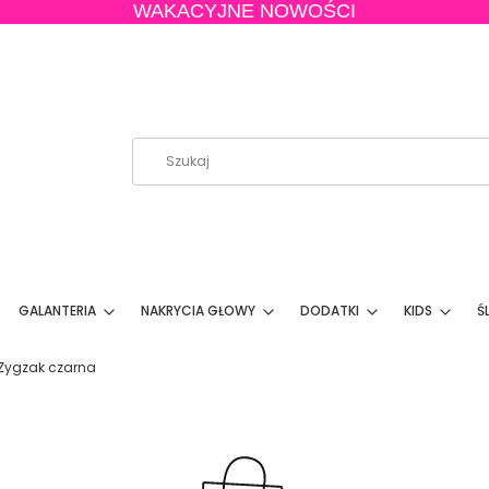
WAKACYJNE NOWOŚCI
GALANTERIA
NAKRYCIA GŁOWY
DODATKI
KIDS
Ś
Zygzak czarna