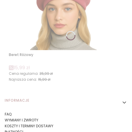
Beret Różowy
Cena promocyjna
15,99 zł
Cena regularna:
35,99 zł
Najniższa cena:
15,99 zł
Linki w stopce
INFORMACJE
FAQ
WYMIANY I ZWROTY
KOSZTY I TERMINY DOSTAWY
PŁATNOŚCI