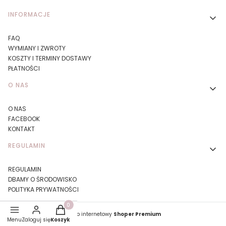
Linki w stopce
INFORMACJE
FAQ
WYMIANY I ZWROTY
KOSZTY I TERMINY DOSTAWY
PŁATNOŚCI
O NAS
O NAS
FACEBOOK
KONTAKT
REGULAMIN
REGULAMIN
DBAMY O ŚRODOWISKO
POLITYKA PRYWATNOŚCI
Produkty w koszyku: 0. Zobacz szczegóły
Sklep internetowy
Shoper Premium
Menu
Zaloguj się
Koszyk