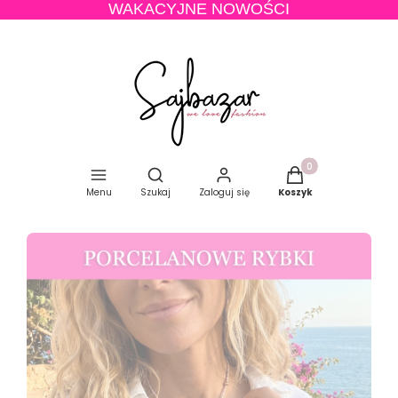
WAKACYJNE NOWOŚCI
Produkty w koszyku
Otwórz wyszukiwarkę
Menu
Szukaj
Zaloguj się
Koszyk