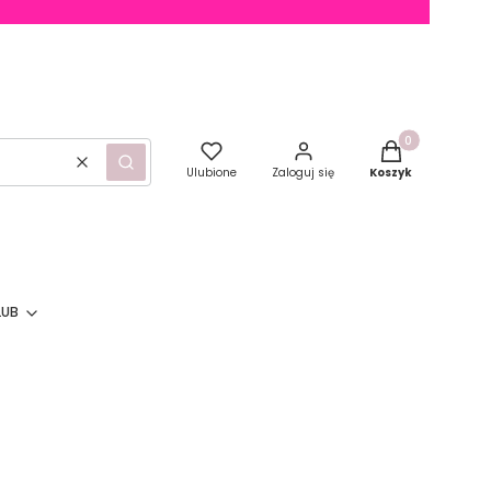
Produkty w kosz
Wyczyść
Szukaj
Ulubione
Zaloguj się
Koszyk
LUB