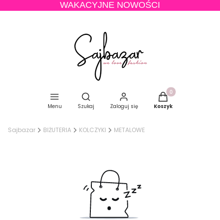
WAKACYJNE NOWOŚCI
Produkty w koszyku
Otwórz wyszukiwarkę
Menu
Szukaj
Zaloguj się
Koszyk
Sajbazar
BIŻUTERIA
KOLCZYKI
METALOWE