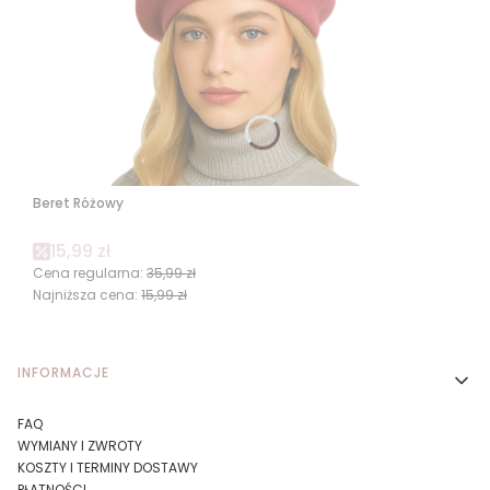
Beret Różowy
Cena promocyjna
15,99 zł
Cena regularna:
35,99 zł
Najniższa cena:
15,99 zł
Linki w stopce
INFORMACJE
FAQ
WYMIANY I ZWROTY
KOSZTY I TERMINY DOSTAWY
PŁATNOŚCI