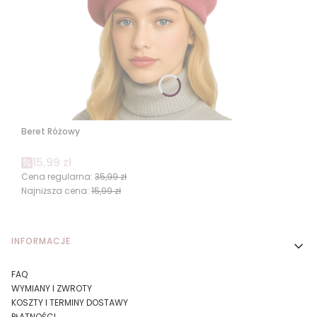
Beret Różowy
Cena promocyjna
15,99 zł
Cena regularna:
35,99 zł
Najniższa cena:
15,99 zł
Linki w stopce
INFORMACJE
FAQ
WYMIANY I ZWROTY
KOSZTY I TERMINY DOSTAWY
PŁATNOŚCI