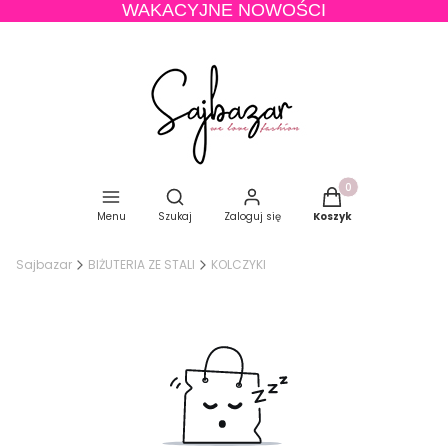
WAKACYJNE NOWOŚCI
Produkty w koszyku
Otwórz wyszukiwarkę
Menu
Szukaj
Zaloguj się
Koszyk
Sajbazar
BIŻUTERIA ZE STALI
KOLCZYKI