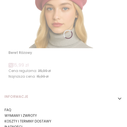
Beret Różowy
Cena promocyjna
15,99 zł
Cena regularna:
35,99 zł
Najniższa cena:
15,99 zł
Linki w stopce
INFORMACJE
FAQ
WYMIANY I ZWROTY
KOSZTY I TERMINY DOSTAWY
PŁATNOŚCI