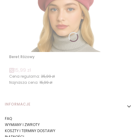
Beret Różowy
Cena promocyjna
15,99 zł
Cena regularna:
35,99 zł
Najniższa cena:
15,99 zł
Linki w stopce
INFORMACJE
FAQ
WYMIANY I ZWROTY
KOSZTY I TERMINY DOSTAWY
PŁATNOŚCI