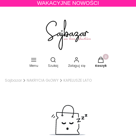
WAKACYJNE NOWOŚCI
Produkty w koszyku
Otwórz wyszukiwarkę
Menu
Szukaj
Zaloguj się
Koszyk
Sajbazar
NAKRYCIA GŁOWY
KAPELUSZE LATO