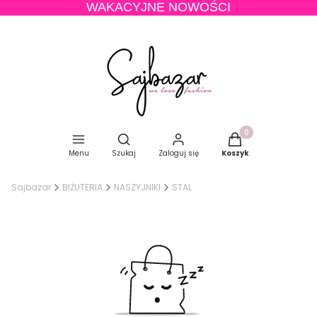
WAKACYJNE NOWOŚCI
Produkty w koszyku
Otwórz wyszukiwarkę
Menu
Szukaj
Zaloguj się
Koszyk
Sajbazar
BIŻUTERIA
NASZYJNIKI
STAL