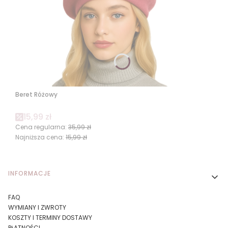
Beret Różowy
Cena promocyjna
15,99 zł
Cena regularna:
35,99 zł
Najniższa cena:
15,99 zł
Linki w stopce
INFORMACJE
FAQ
WYMIANY I ZWROTY
KOSZTY I TERMINY DOSTAWY
PŁATNOŚCI