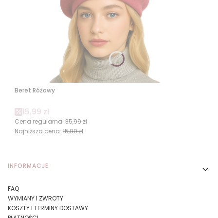
Beret Różowy
Cena promocyjna
15,99 zł
Cena regularna:
35,99 zł
Najniższa cena:
15,99 zł
Linki w stopce
INFORMACJE
FAQ
WYMIANY I ZWROTY
KOSZTY I TERMINY DOSTAWY
PŁATNOŚCI