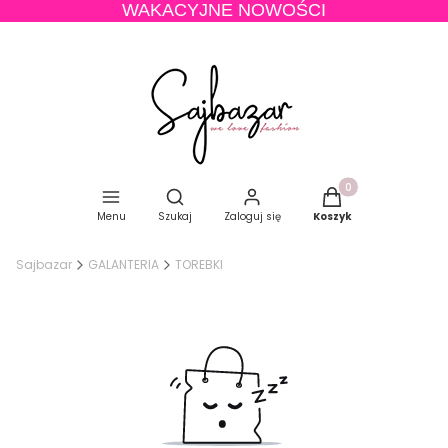
WAKACYJNE NOWOŚCI
Produkty w koszyku
Otwórz wyszukiwarkę
Menu
Szukaj
Zaloguj się
Koszyk
Sajbazar
GALANTERIA
TOREBKI