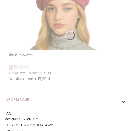
Beret Różowy
Cena promocyjna
15,99 zł
Cena regularna:
35,99 zł
Najniższa cena:
15,99 zł
Linki w stopce
INFORMACJE
FAQ
WYMIANY I ZWROTY
KOSZTY I TERMINY DOSTAWY
PŁATNOŚCI