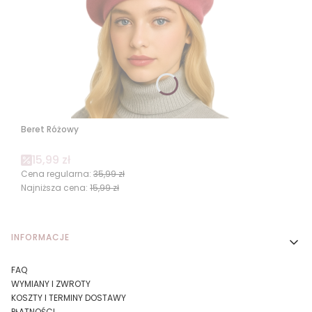
Beret Różowy
Cena promocyjna
15,99 zł
Cena regularna:
35,99 zł
Najniższa cena:
15,99 zł
Linki w stopce
INFORMACJE
FAQ
WYMIANY I ZWROTY
KOSZTY I TERMINY DOSTAWY
PŁATNOŚCI