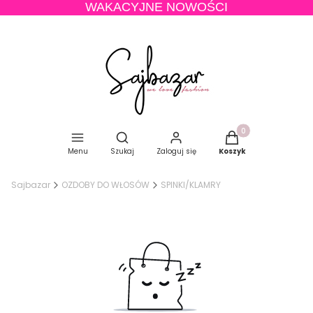
WAKACYJNE NOWOŚCI
Produkty w koszyku
Otwórz wyszukiwarkę
Menu
Szukaj
Zaloguj się
Koszyk
Sajbazar
OZDOBY DO WŁOSÓW
SPINKI/KLAMRY