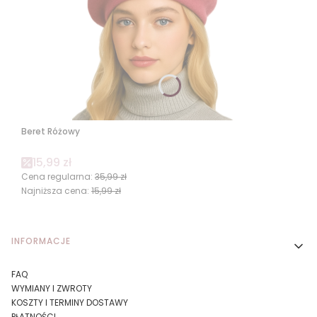
Beret Różowy
Cena promocyjna
15,99 zł
Cena regularna:
35,99 zł
Najniższa cena:
15,99 zł
Linki w stopce
INFORMACJE
FAQ
WYMIANY I ZWROTY
KOSZTY I TERMINY DOSTAWY
PŁATNOŚCI