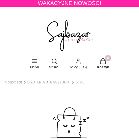
WAKACYJNE NOWOŚCI
Produkty w koszyku
Otwórz wyszukiwarkę
Menu
Szukaj
Zaloguj się
Koszyk
Sajbazar
BIŻUTERIA
NASZYJNIKI
STAL