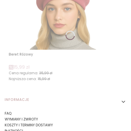
Beret Różowy
Cena promocyjna
15,99 zł
Cena regularna:
35,99 zł
Najniższa cena:
15,99 zł
Linki w stopce
INFORMACJE
FAQ
WYMIANY I ZWROTY
KOSZTY I TERMINY DOSTAWY
PŁATNOŚCI