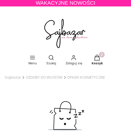
WAKACYJNE NOWOŚCI
Produkty w koszyku
Otwórz wyszukiwarkę
Menu
Szukaj
Zaloguj się
Koszyk
Sajbazar
OZDOBY DO WŁOSÓW
OPASKI KOSMETYCZNE