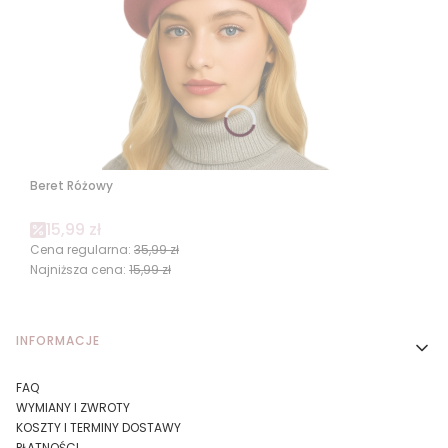
Beret Różowy
Cena promocyjna
15,99 zł
Cena regularna:
35,99 zł
Najniższa cena:
15,99 zł
Linki w stopce
INFORMACJE
FAQ
WYMIANY I ZWROTY
KOSZTY I TERMINY DOSTAWY
PŁATNOŚCI