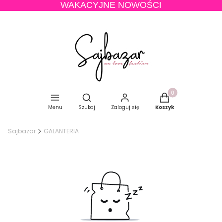
WAKACYJNE NOWOŚCI
Produkty w koszyku
Otwórz wyszukiwarkę
Menu
Szukaj
Zaloguj się
Koszyk
Sajbazar
GALANTERIA