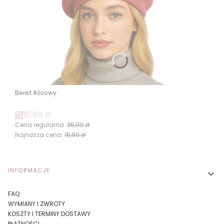
Beret Różowy
Cena promocyjna
15,99 zł
Cena regularna:
35,99 zł
Najniższa cena:
15,99 zł
Linki w stopce
INFORMACJE
FAQ
WYMIANY I ZWROTY
KOSZTY I TERMINY DOSTAWY
PŁATNOŚCI