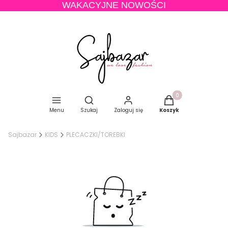
WAKACYJNE NOWOŚCI
Produkty w koszyku
Otwórz wyszukiwarkę
Menu
Szukaj
Zaloguj się
Koszyk
Sajbazar
KIDS
PLECACZKI/TOREBKI