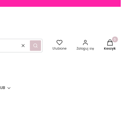
Produkty w kosz
Wyczyść
Szukaj
Ulubione
Zaloguj się
Koszyk
LUB