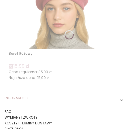
Beret Różowy
Cena promocyjna
15,99 zł
Cena regularna:
35,99 zł
Najniższa cena:
15,99 zł
Linki w stopce
INFORMACJE
FAQ
WYMIANY I ZWROTY
KOSZTY I TERMINY DOSTAWY
PŁATNOŚCI