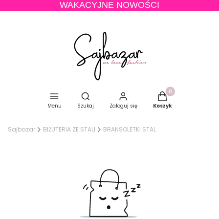
WAKACYJNE NOWOŚCI
Produkty w koszyku
Otwórz wyszukiwarkę
Menu
Szukaj
Zaloguj się
Koszyk
Sajbazar
BIŻUTERIA ZE STALI
BRANSOLETKI STAL