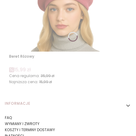
Beret Różowy
Cena promocyjna
15,99 zł
Cena regularna:
35,99 zł
Najniższa cena:
15,99 zł
Linki w stopce
INFORMACJE
FAQ
WYMIANY I ZWROTY
KOSZTY I TERMINY DOSTAWY
PŁATNOŚCI