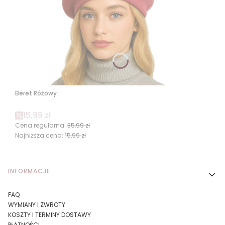
Beret Różowy
Cena promocyjna
15,99 zł
Cena regularna:
35,99 zł
Najniższa cena:
15,99 zł
Linki w stopce
INFORMACJE
FAQ
WYMIANY I ZWROTY
KOSZTY I TERMINY DOSTAWY
PŁATNOŚCI