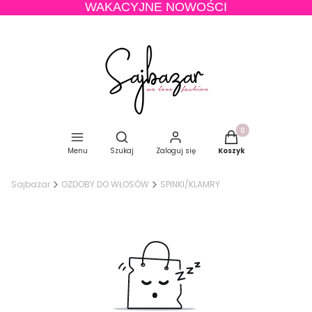
WAKACYJNE NOWOŚCI
Produkty w koszyku
Otwórz wyszukiwarkę
Menu
Szukaj
Zaloguj się
Koszyk
Sajbazar
OZDOBY DO WŁOSÓW
SPINKI/KLAMRY