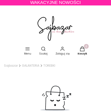
WAKACYJNE NOWOŚCI
Produkty w koszyku
Otwórz wyszukiwarkę
Menu
Szukaj
Zaloguj się
Koszyk
Sajbazar
GALANTERIA
TOREBKI