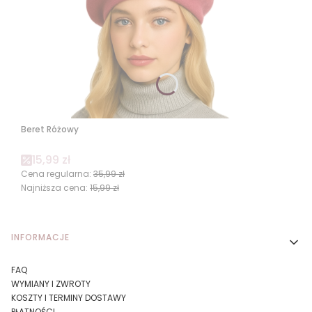
Beret Różowy
Cena promocyjna
15,99 zł
Cena regularna:
35,99 zł
Najniższa cena:
15,99 zł
Linki w stopce
INFORMACJE
FAQ
WYMIANY I ZWROTY
KOSZTY I TERMINY DOSTAWY
PŁATNOŚCI