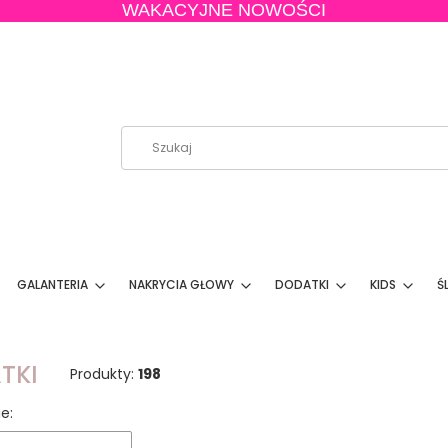
WAKACYJNE NOWOŚCI
GALANTERIA
NAKRYCIA GŁOWY
DODATKI
KIDS
Ś
TKI
Produkty:
198
 produktów
e: