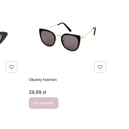
Okulary Fashion
Cena
29,99 zł
Do koszyka