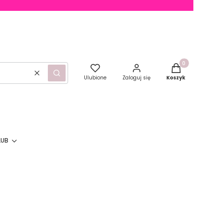
Produkty w kosz
Wyczyść
Szukaj
Ulubione
Zaloguj się
Koszyk
LUB