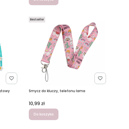
Bestseller
iętowy
Smycz do kluczy, telefonu lama
Cena
10,99 zł
Do koszyka