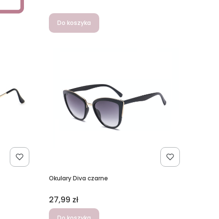
Do koszyka
Okulary Diva czarne
Cena
27,99 zł
Do koszyka