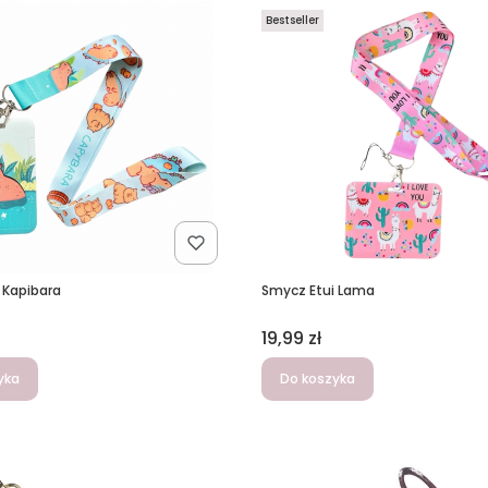
Bestseller
 Kapibara
Smycz Etui Lama
Cena
19,99 zł
yka
Do koszyka