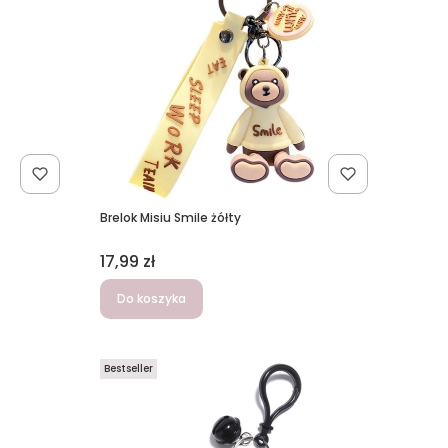
Brelok Misiu Smile żółty
Cena
17,99 zł
Do koszyka
Bestseller