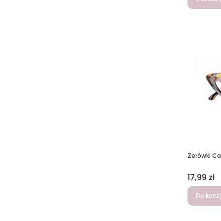
Zerówki Ca
Cena
17,99 zł
Do kosz