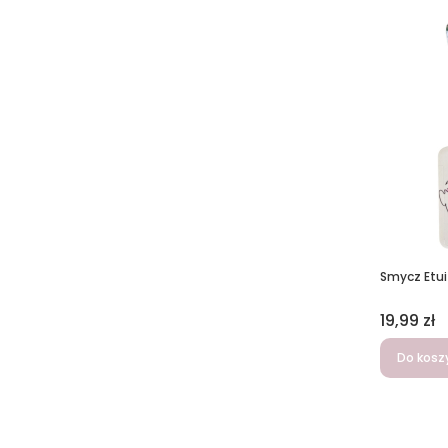
Smycz Etu
Cena
19,99 zł
Do kosz