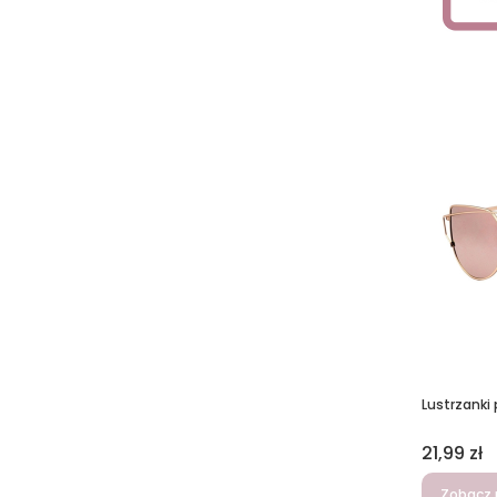
Lustrzanki 
Cena
21,99 zł
Zobacz 