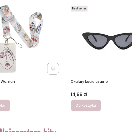
Bestseller
i Woman
Okulary kocie czarne
Cena
14,99 zł
yka
Do koszyka