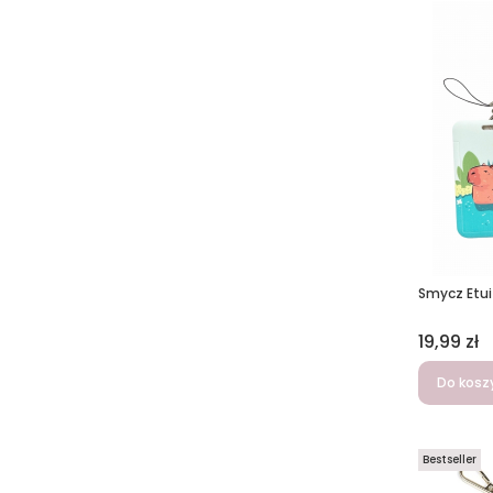
Smycz Etui
Cena
19,99 zł
Do kosz
Bestseller