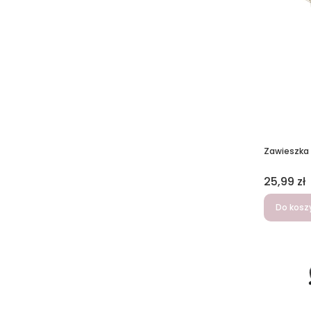
Zawieszka
Cena
25,99 zł
Do kosz