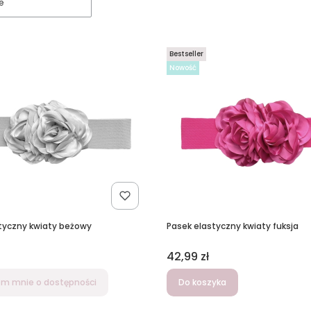
e
Bestseller
Nowość
 elastyczny kwiaty beżowy
Pasek elastyczny kwiaty fuksja
Cena
42,99 zł
m mnie o dostępności
Do koszyka