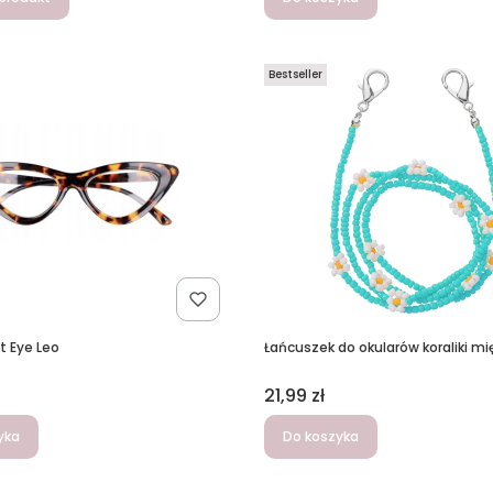
Bestseller
t Eye Leo
Łańcuszek do okularów koraliki m
Cena
21,99 zł
yka
Do koszyka