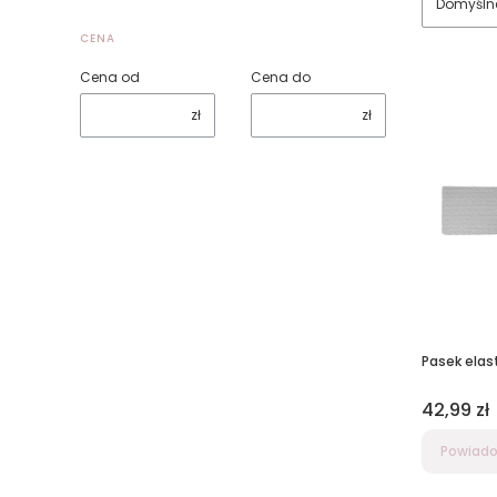
Domyśln
CENA
Cena od
Cena do
zł
zł
Pasek
Cena
42,99 zł
Powiado