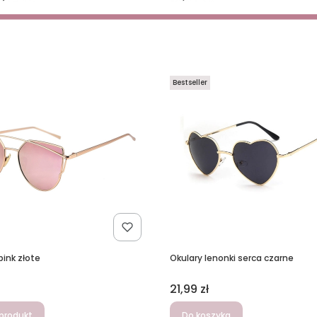
Bestseller
pink złote
Okulary lenonki serca czarne
Cena
21,99 zł
produkt
Do koszyka