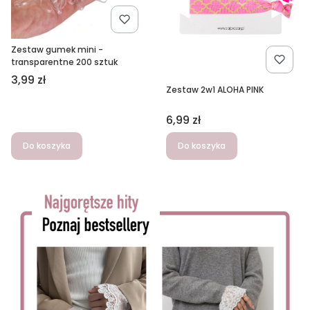
Zestaw gumek mini -
transparentne 200 sztuk
Cena
3,99 zł
Zestaw 2w1 ALOHA PINK
Cena
6,99 zł
Do koszyka
Do koszyka