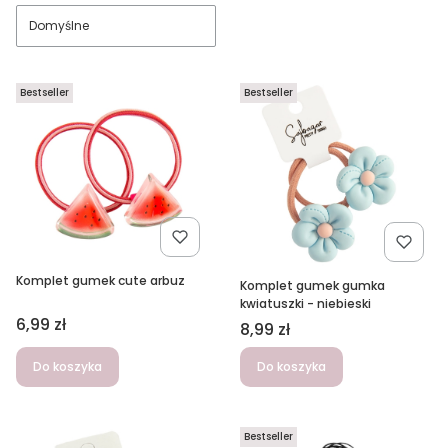
Domyślne
Bestseller
Bestseller
Komplet gumek cute arbuz
Komplet gumek gumka
kwiatuszki - niebieski
Cena
6,99 zł
Cena
8,99 zł
Do koszyka
Do koszyka
Bestseller