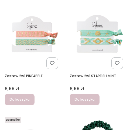
Zestaw 2w1 PINEAPPLE
Zestaw 2w1 STARFISH MINT
Cena
Cena
6,99 zł
6,99 zł
Do koszyka
Do koszyka
Bestseller