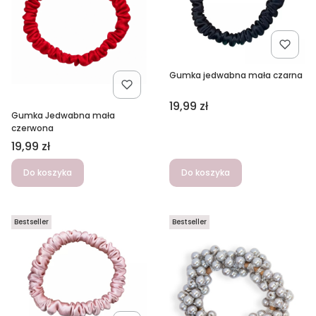
Gumka jedwabna mała czarna
Cena
19,99 zł
Gumka Jedwabna mała
czerwona
Cena
19,99 zł
Do koszyka
Do koszyka
Bestseller
Bestseller