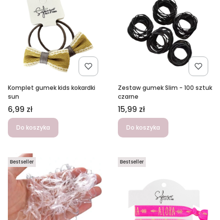
Zestaw gumek Slim - 100 sztuk
Komplet gumek kids kokardki
czarne
sun
Cena
Cena
15,99 zł
6,99 zł
Do koszyka
Do koszyka
Bestseller
Bestseller