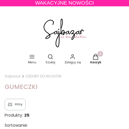
WAKACYJNE NOWOŚCI
Produkty w koszyku
Otwórz wyszukiwarkę
Menu
Szukaj
Zaloguj się
Koszyk
Sajbazar
OZDOBY DO WŁOSÓW
GUMECZKI
Filtry
Produkty:
25
Lista produktów
Sortowanie: