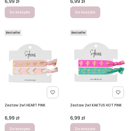
Cena
Cena
6,99 zł
6,99 zł
Do koszyka
Do koszyka
Bestseller
Bestseller
Zestaw 2w1 HEART PINK
Zestaw 2w1 KAKTUS HOT PINK
Cena
Cena
6,99 zł
6,99 zł
Do koszyka
Do koszyka