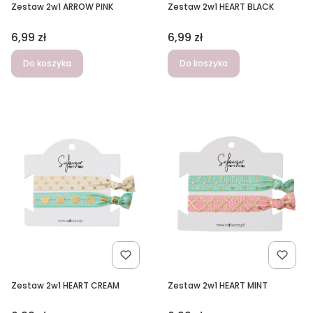
Zestaw 2w1 ARROW PINK
Zestaw 2w1 HEART BLACK
Cena
Cena
6,99 zł
6,99 zł
Do koszyka
Do koszyka
Zestaw 2w1 HEART CREAM
Zestaw 2w1 HEART MINT