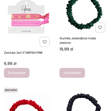
Gumka Jedwabna mała
zielona
Cena
19,99 zł
Zestaw 2w1 STARFISH PINK
Cena
6,99 zł
Do koszyka
Do koszyka
Bestseller