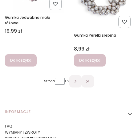
Gumka Jedwabna mała
różowa
Cena
19,99 zł
Gumka Perełki srebrna
Cena
8,99 zł
Do koszyka
Do koszyka
Strona
z 2
Przejdź do ostatniej stron
Linki w stopce
INFORMACJE
FAQ
WYMIANY I ZWROTY