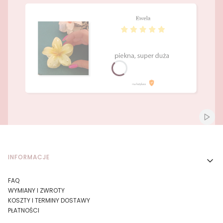
Naciśnij Enter lub spację, aby otworzyć stronę.
Naciśnij Enter lub spację, aby otworzyć stronę.
Włącz
Linki w stopce
INFORMACJE
FAQ
WYMIANY I ZWROTY
KOSZTY I TERMINY DOSTAWY
PŁATNOŚCI