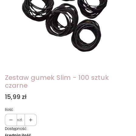
Zestaw gumek Slim - 100 sztuk
czarne
Cena
15,99 zł
Ilość
szt.
Dostępność:
średnia ilość