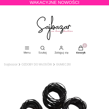
WAKACYJNE NOWOŚCI
Produkty w koszyku
Otwórz wyszukiwarkę
Menu
Szukaj
Zaloguj się
Koszyk
Sajbazar
OZDOBY DO WŁOSÓW
GUMECZKI