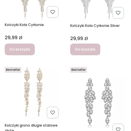
Kolczyki Koła Cyrkonie
Kolczyki Koła Cyrkonie Silver
Cena
29,99 zł
Cena
29,99 zł
Do koszyka
Do koszyka
Bestseller
Bestseller
Kolczyki grono długie stalowe
złote