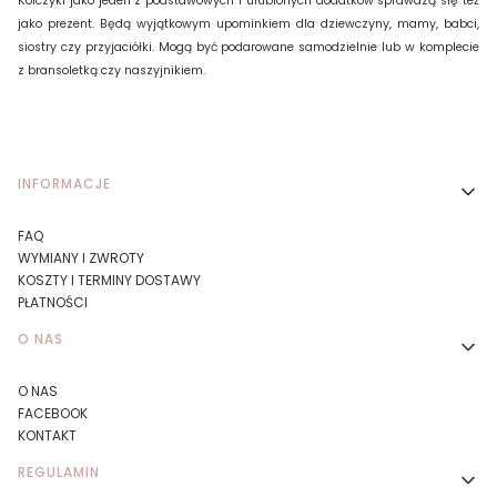
Kolczyki jako jeden z podstawowych i ulubionych dodatków sprawdzą się też
jako prezent. Będą wyjątkowym upominkiem dla dziewczyny, mamy, babci,
siostry czy przyjaciółki. Mogą być podarowane samodzielnie lub w komplecie
z bransoletką czy naszyjnikiem.
Linki w stopce
INFORMACJE
FAQ
WYMIANY I ZWROTY
KOSZTY I TERMINY DOSTAWY
PŁATNOŚCI
O NAS
O NAS
FACEBOOK
KONTAKT
REGULAMIN