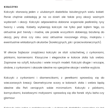
KOLCZYKI
Kolczyki stanowią jeden z ulubionych dodatków biżuteryjnych wielu kobiet.
Panie chętnie zakładają je na co dzień ale także przy okazji ważnych
wydarzeń i okazji. Kolczyki odpowiednio dobrane wspaniale podkreślą rysy
twarzy i urodę. Kobiety wybierają kolczyki nie tylko pod kątem tego, co
aktualnie jest trendy i modne, ale przede wszystkim dobierają biżuterię do
okazji, pory dnia czy roku oraz aktualnie noszonego stroju, makijażu i
ewentualnie wkładanych okularów (korekcyjnych, jak i przeciwsłonecznych).
W ofercie Sajbazar znajdziesz kolczyki ze stali szlachetnej, z cyrkoniami,
piórkami, kamieniami. Klasyczne i eleganckie w kolorze złota lub srebra.
Zapinane na sztyft, koluszka i wiele innych modeli. Kolczyki długie i wiszące,
drobne, z cyrkoniami i okazałe idealne na specjalne okazje i wielkie wyjścia.
Kolczyki z cyrkoniami i diamencikami, z perełkami sprawdzą się do
wieczorowych kreacji. Geometryczne wzory w kolorach złota i srebra będą
idealne dla Pań ceniących sobie minimalizm. Kolczyki z piórkami,
kamyczkami, kwiatowymi motywami sprawdzą się dla fanek stylu boho czy
glamour.