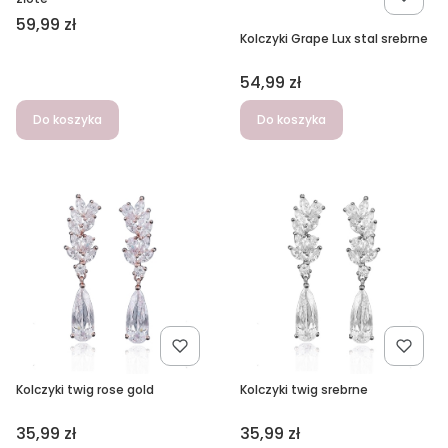
Cena
59,99 zł
Kolczyki Grape Lux stal srebrne
Cena
54,99 zł
Do koszyka
Do koszyka
Kolczyki twig rose gold
Kolczyki twig srebrne
Cena
Cena
35,99 zł
35,99 zł