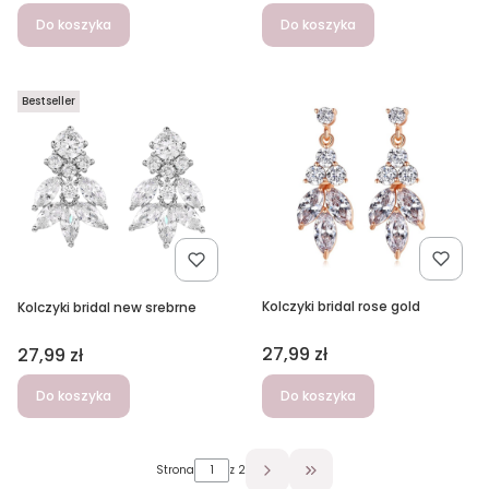
Do koszyka
Do koszyka
Bestseller
Kolczyki bridal rose gold
Kolczyki bridal new srebrne
Cena
27,99 zł
Cena
27,99 zł
Do koszyka
Do koszyka
Strona
z 2
Przejdź do ostatniej stron