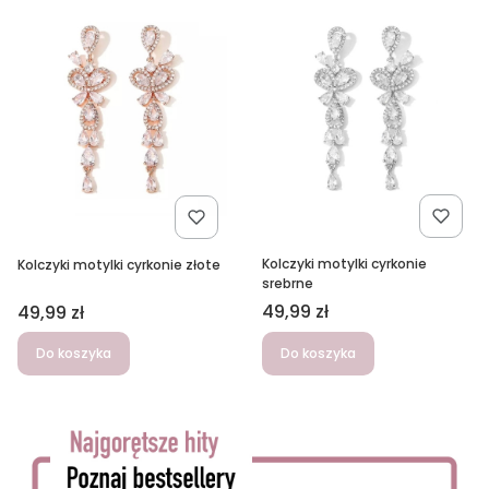
Kolczyki motylki cyrkonie
Kolczyki motylki cyrkonie złote
srebrne
Cena
Cena
49,99 zł
49,99 zł
Do koszyka
Do koszyka