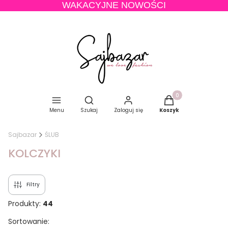
WAKACYJNE NOWOŚCI
Produkty w koszyku
Otwórz wyszukiwarkę
Menu
Szukaj
Zaloguj się
Koszyk
Sajbazar
ŚLUB
KOLCZYKI
Filtry
Produkty:
44
Lista produktów
Sortowanie: