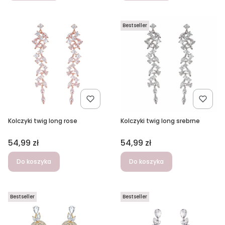
Bestseller
Kolczyki twig long rose
Kolczyki twig long srebrne
Cena
Cena
54,99 zł
54,99 zł
Do koszyka
Do koszyka
Bestseller
Bestseller