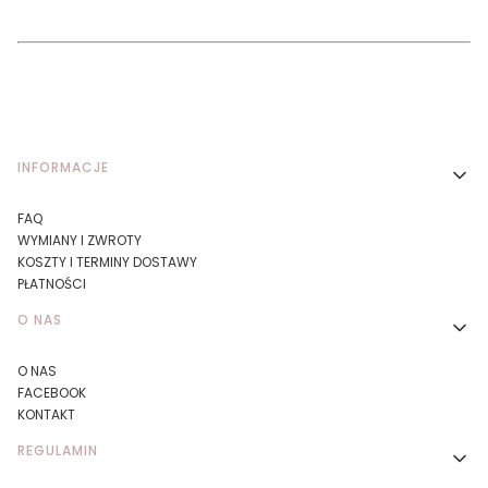
Linki w stopce
INFORMACJE
FAQ
WYMIANY I ZWROTY
KOSZTY I TERMINY DOSTAWY
PŁATNOŚCI
O NAS
O NAS
FACEBOOK
KONTAKT
REGULAMIN