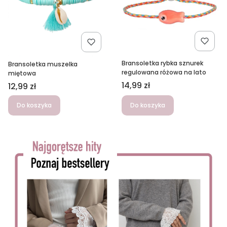
Bransoletka rybka sznurek
Bransoletka muszelka
regulowana różowa na lato
miętowa
Cena
14,99 zł
Cena
12,99 zł
Do koszyka
Do koszyka