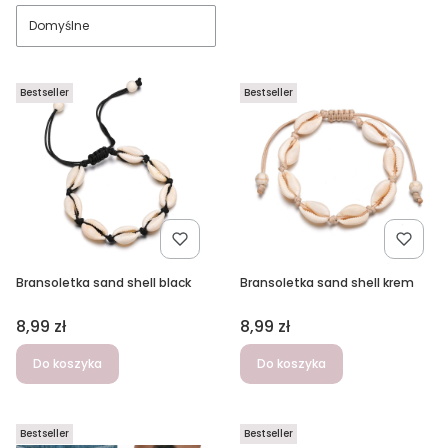
Domyślne
Bestseller
Bestseller
Bransoletka sand shell black
Bransoletka sand shell krem
Cena
Cena
8,99 zł
8,99 zł
Do koszyka
Do koszyka
Bestseller
Bestseller