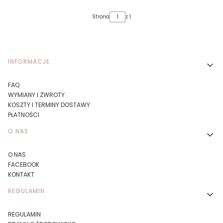
Strona
z 1
Linki w stopce
INFORMACJE
FAQ
WYMIANY I ZWROTY
KOSZTY I TERMINY DOSTAWY
PŁATNOŚCI
O NAS
O NAS
FACEBOOK
KONTAKT
REGULAMIN
REGULAMIN