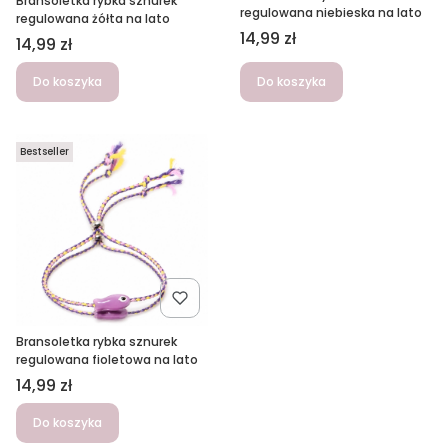
Bransoletka rybka sznurek
regulowana niebieska na lato
regulowana żółta na lato
Cena
14,99 zł
Cena
14,99 zł
Do koszyka
Do koszyka
Bestseller
Bransoletka rybka sznurek
regulowana fioletowa na lato
Cena
14,99 zł
Do koszyka