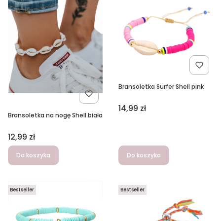
Bransoletka Surfer Shell pink
Cena
14,99 zł
Bransoletka na nogę Shell biała
Cena
12,99 zł
Do koszyka
Do koszyka
Bestseller
Bestseller