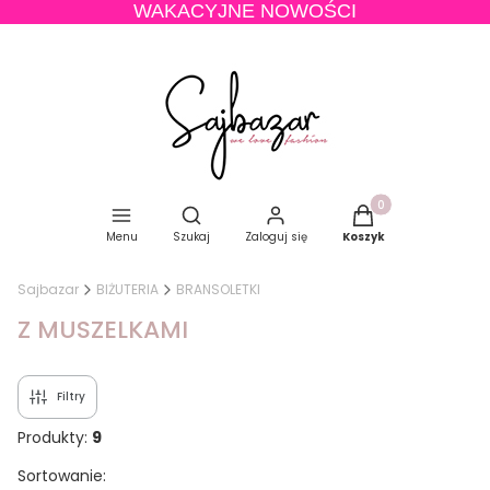
WAKACYJNE NOWOŚCI
Produkty w koszyku
Otwórz wyszukiwarkę
Menu
Szukaj
Zaloguj się
Koszyk
Sajbazar
BIŻUTERIA
BRANSOLETKI
Z MUSZELKAMI
Filtry
Produkty:
9
Lista produktów
Sortowanie: