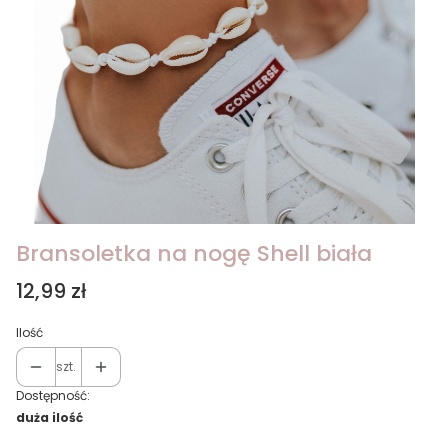
Bransoletka na nogę Shell biała
Cena
12,99 zł
Ilość
szt.
Dostępność:
duża ilość