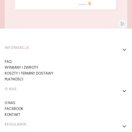
Naciśnij Enter lub spację, aby otworzyć stronę.
Naciśnij Enter lub spację, aby otworzyć stronę.
Włącz
Linki w stopce
INFORMACJE
FAQ
WYMIANY I ZWROTY
KOSZTY I TERMINY DOSTAWY
PŁATNOŚCI
O NAS
O NAS
FACEBOOK
KONTAKT
REGULAMIN