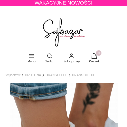
WAKACYJNE NOWOŚCI
Produkty w koszyku
Otwórz wyszukiwarkę
Menu
Szukaj
Zaloguj się
Koszyk
Sajbazar
BIŻUTERIA
BRANSOLETKI
BRANSOLETKI