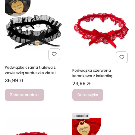
Podwiązka czarna tiulowa z
Podwiązka czerwona
zawieszką serduszko złote i
koronkowa z kokardką
grawerem do wyboru
Cena
35,99 zł
Cena
23,99 zł
Zobacz produkt
Do koszyka
Bestseller