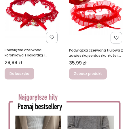
Podwiązka czerwona
Podwiązka czerwona tiulowa z
koronkowa z kokardką i
zawieszką serduszko złote i
cyrkonią
grawerem do wyboru
Cena
29,99 zł
Cena
35,99 zł
Do koszyka
Zobacz produkt