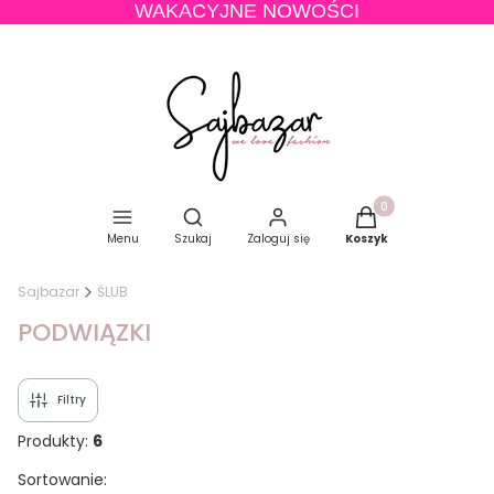
WAKACYJNE NOWOŚCI
Produkty w koszyku
Otwórz wyszukiwarkę
Menu
Szukaj
Zaloguj się
Koszyk
Sajbazar
ŚLUB
PODWIĄZKI
Filtry
Produkty:
6
Lista produktów
Sortowanie: