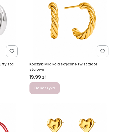
uffy stal
Kolczyki Mila koła skręcane twist złote
stalowe
Cena
19,99 zł
Do koszyka