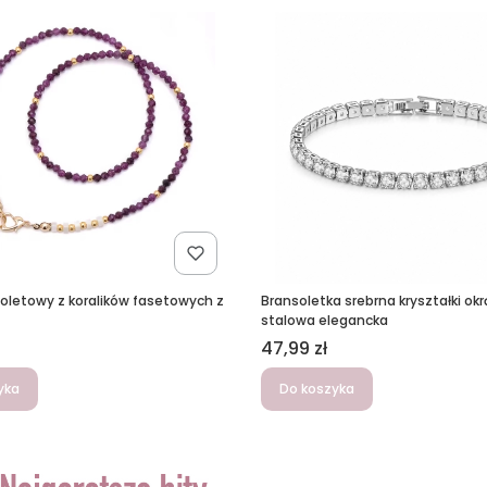
fioletowy z koralików fasetowych z
Bransoletka srebrna kryształki okr
stalowa elegancka
Cena
47,99 zł
yka
Do koszyka