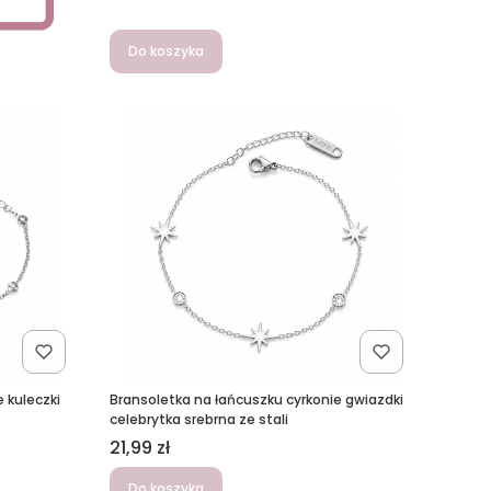
Do koszyka
 kuleczki
Bransoletka na łańcuszku cyrkonie gwiazdki
celebrytka srebrna ze stali
Cena
21,99 zł
Do koszyka