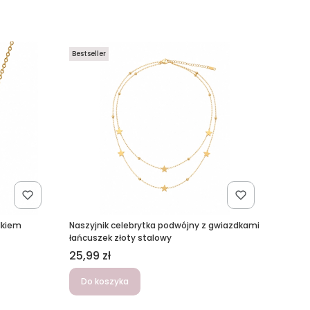
Bestseller
lkiem
Naszyjnik celebrytka podwójny z gwiazdkami
łańcuszek złoty stalowy
Cena
25,99 zł
Do koszyka