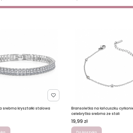
a srebrna kryształki stalowa
Bransoletka na łańcuszku cyrkonie
celebrytka srebrna ze stali
Cena
19,99 zł
yka
Do koszyka