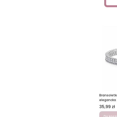
Bransoletk
elegancka
Cena
35,99 zł
Do kosz