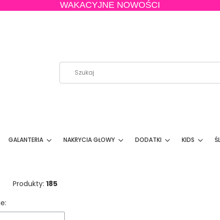
WAKACYJNE NOWOŚCI
GALANTERIA
NAKRYCIA GŁOWY
DODATKI
KIDS
Ś
Produkty:
185
 produktów
e: