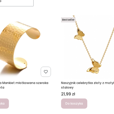
e
Bestseller
a Mankiet młotkowana szeroka
Naszyjnik celebrytka złoty z moty
ota
stalowy
Cena
21,99 zł
yka
Do koszyka