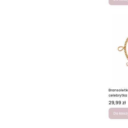
Bransoletk
celebrytka 
Cena
29,99 zł
Do kosz