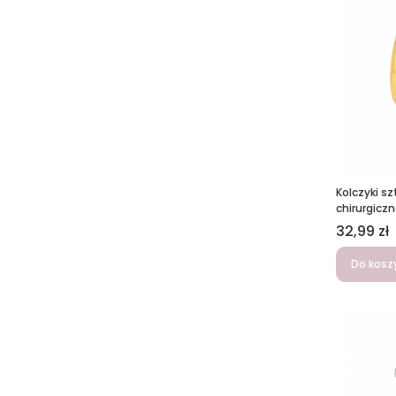
Kolczyki sz
chirurgicz
Cena
32,99 zł
Do kosz