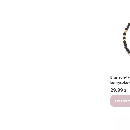
Bransoletk
kamyczków
Cena
29,99 zł
Do kosz