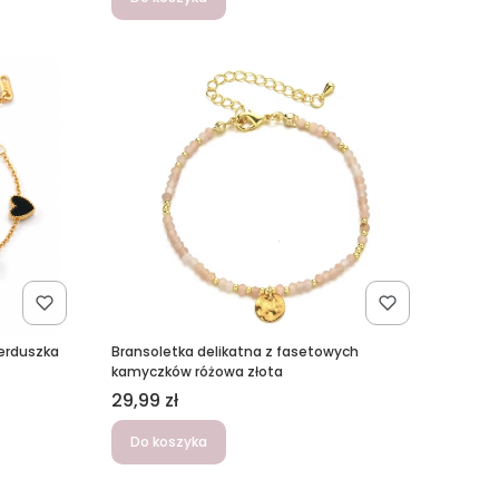
serduszka
Bransoletka delikatna z fasetowych
kamyczków różowa złota
Cena
29,99 zł
Do koszyka