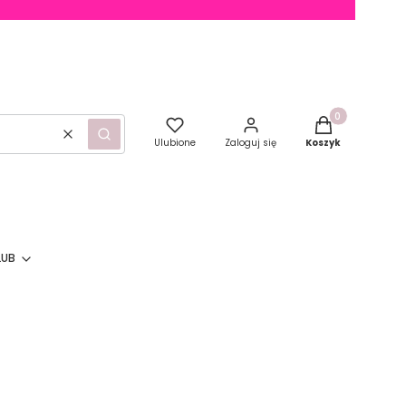
Produkty w kosz
Wyczyść
Szukaj
Ulubione
Zaloguj się
Koszyk
LUB