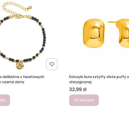
a delikatna z fasetowych
Kolczyki Aura sztyfty złote puffy z
 czarna złota
chirurgicznej
Cena
32,99 zł
yka
Do koszyka