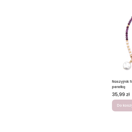
Naszyjnik 
perełką
Cena
35,99 zł
Do kosz