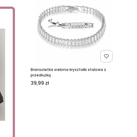
Bransoletka srebrna kryształki stalowa z
przedłużką
Cena
39,99 zł