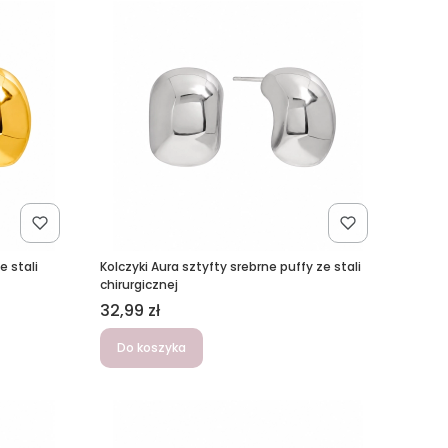
e stali
Kolczyki Aura sztyfty srebrne puffy ze stali
chirurgicznej
Cena
32,99 zł
Do koszyka