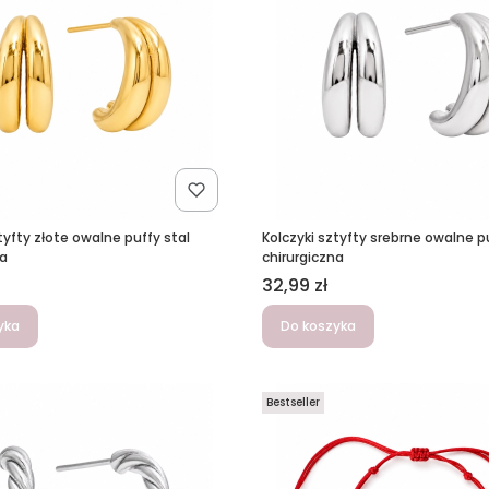
tyfty złote owalne puffy stal
Kolczyki sztyfty srebrne owalne p
na
chirurgiczna
Cena
32,99 zł
yka
Do koszyka
Bestseller