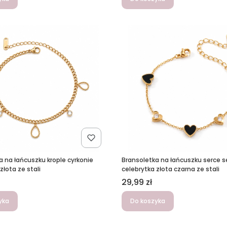
a na łańcuszku krople cyrkonie
Bransoletka na łańcuszku serce 
złota ze stali
celebrytka złota czarna ze stali
Cena
29,99 zł
yka
Do koszyka