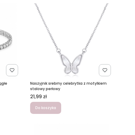
ągłe
Naszyjnik srebrny celebrytka z motylkiem
stalowy perłowy
Cena
21,99 zł
Do koszyka