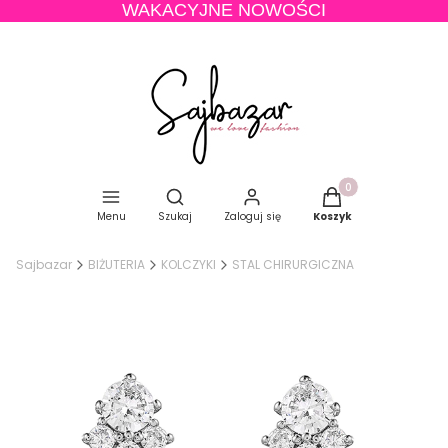
WAKACYJNE NOWOŚCI
Produkty w koszyku
Otwórz wyszukiwarkę
Menu
Szukaj
Zaloguj się
Koszyk
Sajbazar
BIŻUTERIA
KOLCZYKI
STAL CHIRURGICZNA