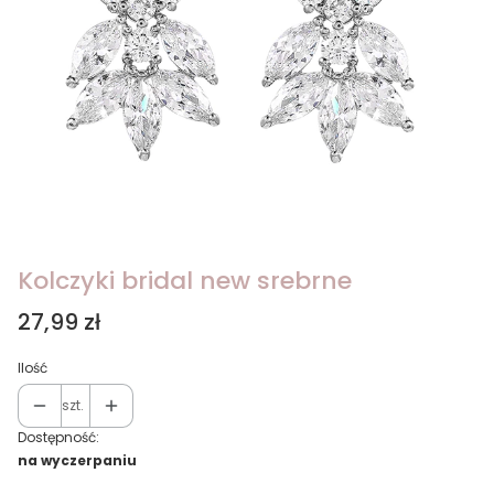
Kolczyki bridal new srebrne
Cena
27,99 zł
Ilość
szt.
Dostępność:
na wyczerpaniu