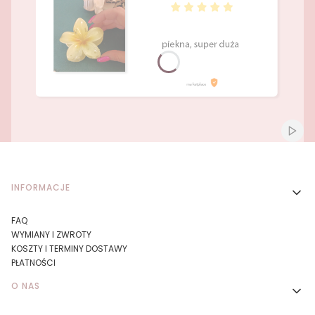
Naciśnij Enter lub spację, aby otworzyć stronę.
Naciśnij Enter lub spację, aby otworzyć stronę.
Włącz
Linki w stopce
INFORMACJE
FAQ
WYMIANY I ZWROTY
KOSZTY I TERMINY DOSTAWY
PŁATNOŚCI
O NAS