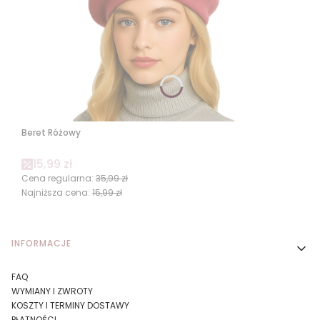
Beret Różowy
Cena promocyjna
15,99 zł
Cena regularna:
35,99 zł
Najniższa cena:
15,99 zł
Linki w stopce
INFORMACJE
FAQ
WYMIANY I ZWROTY
KOSZTY I TERMINY DOSTAWY
PŁATNOŚCI