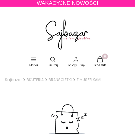
WAKACYJNE NOWOŚCI
Produkty w koszyku
Otwórz wyszukiwarkę
Menu
Szukaj
Zaloguj się
Koszyk
Sajbazar
BIŻUTERIA
BRANSOLETKI
Z MUSZELKAMI