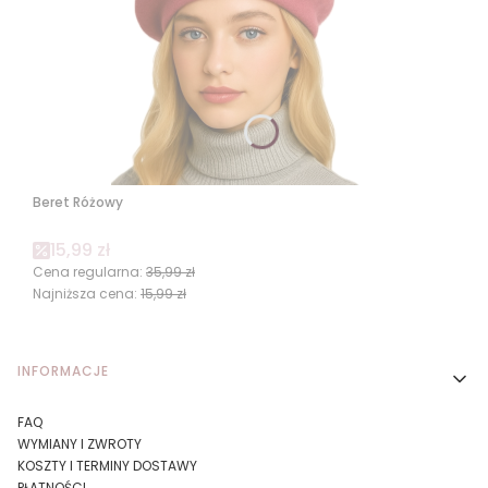
Beret Różowy
Cena promocyjna
15,99 zł
Cena regularna:
35,99 zł
Najniższa cena:
15,99 zł
Linki w stopce
INFORMACJE
FAQ
WYMIANY I ZWROTY
KOSZTY I TERMINY DOSTAWY
PŁATNOŚCI