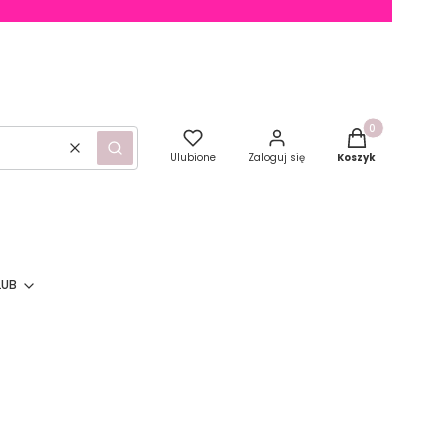
Produkty w kosz
Wyczyść
Szukaj
Ulubione
Zaloguj się
Koszyk
LUB