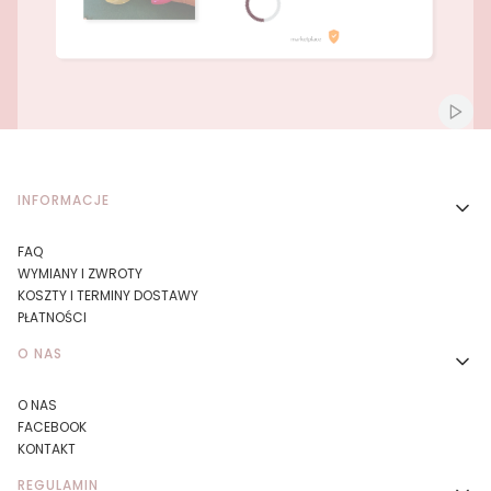
Naciśnij Enter lub spację, aby otworzyć stronę.
Naciśnij Enter lub spację, aby otworzyć stronę.
Włącz
Linki w stopce
INFORMACJE
FAQ
WYMIANY I ZWROTY
KOSZTY I TERMINY DOSTAWY
PŁATNOŚCI
O NAS
O NAS
FACEBOOK
KONTAKT
REGULAMIN