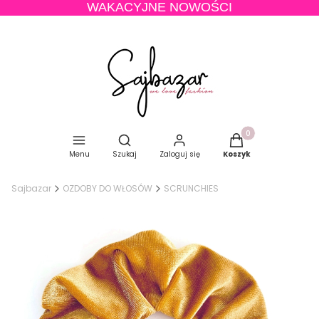
WAKACYJNE NOWOŚCI
Produkty w koszyku
Otwórz wyszukiwarkę
Menu
Szukaj
Zaloguj się
Koszyk
Sajbazar
OZDOBY DO WŁOSÓW
SCRUNCHIES