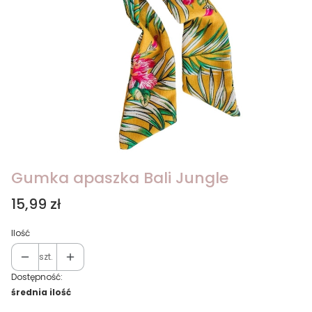
Gumka apaszka Bali Jungle
Cena
15,99 zł
Ilość
szt.
Dostępność:
średnia ilość