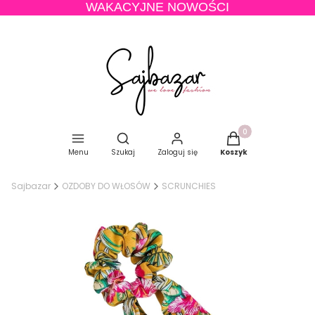
WAKACYJNE NOWOŚCI
Produkty w koszyku
Otwórz wyszukiwarkę
Menu
Szukaj
Zaloguj się
Koszyk
Sajbazar
OZDOBY DO WŁOSÓW
SCRUNCHIES