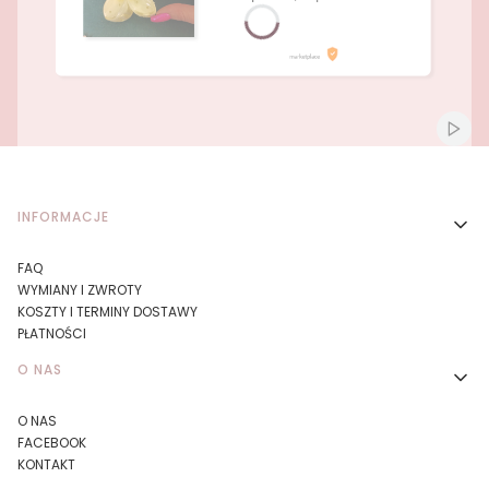
Naciśnij Enter lub spację, aby otworzyć stronę.
Naciśnij Enter lub spację, aby otworzyć stronę.
Włącz
Linki w stopce
INFORMACJE
FAQ
WYMIANY I ZWROTY
KOSZTY I TERMINY DOSTAWY
PŁATNOŚCI
O NAS
O NAS
FACEBOOK
KONTAKT