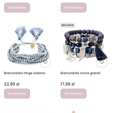
Do koszyka
Do koszyka
Bestseller
Bransoletka fringe srebrna
Bransoletka stone granat
Cena
Cena
22,99 zł
17,99 zł
Do koszyka
Do koszyka