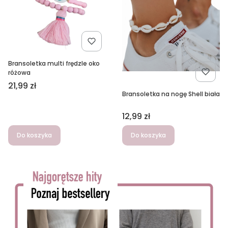
Bransoletka multi frędzle oko
różowa
Cena
21,99 zł
Bransoletka na nogę Shell biała
Cena
12,99 zł
Do koszyka
Do koszyka