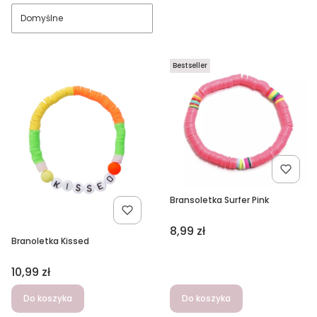
Domyślne
Bestseller
Bransoletka Surfer Pink
Cena
8,99 zł
Branoletka Kissed
Cena
10,99 zł
Do koszyka
Do koszyka