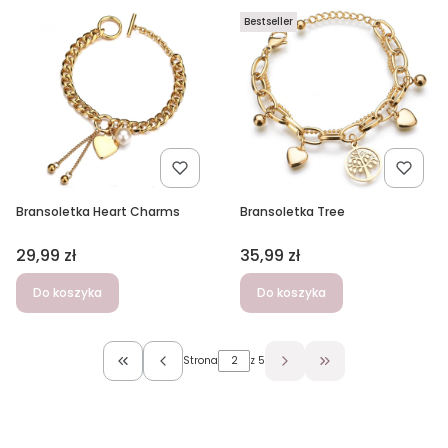
Bestseller
Bransoletka Tree
Bransoletka Heart Charms
Cena
Cena
35,99 zł
29,99 zł
Do koszyka
Do koszyka
Strona
z 5
Wróć do pierwszej strony z produktami
Przejdź do ostatnie