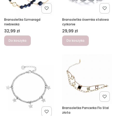
Bransoletka Szmaragd
Bransoletka ósemka stalowa
niebieska
cyrkonie
Cena
Cena
32,99 zł
29,99 zł
Do koszyka
Do koszyka
Bransoletka Pancerka Flo Stal
złota