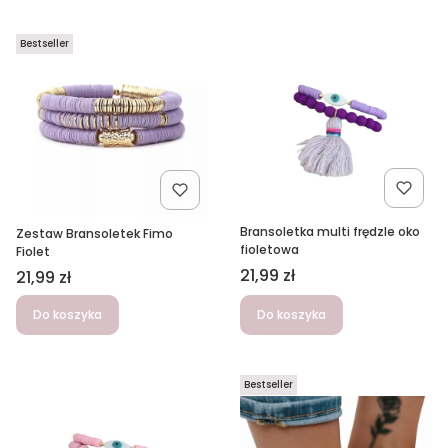
Bestseller
Bransoletka multi frędzle oko
Zestaw Bransoletek Fimo
fioletowa
Fiolet
Cena
21,99 zł
Cena
21,99 zł
Do koszyka
Do koszyka
Bestseller