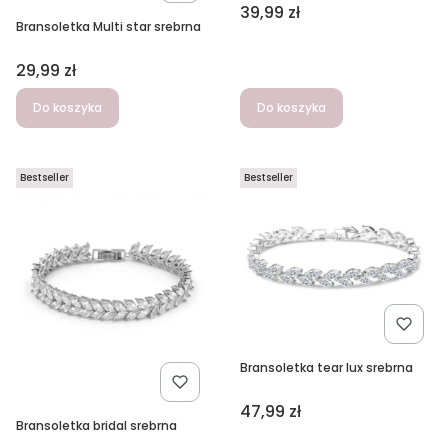
Cena
39,99 zł
Bransoletka Multi star srebrna
Cena
29,99 zł
Do koszyka
Do koszyka
Bestseller
Bestseller
Bransoletka tear lux srebrna
Cena
47,99 zł
Bransoletka bridal srebrna