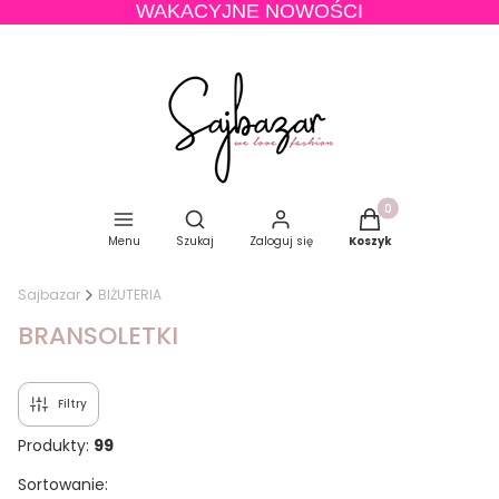
WAKACYJNE NOWOŚCI
Produkty w koszyku
Otwórz wyszukiwarkę
Menu
Szukaj
Zaloguj się
Koszyk
Sajbazar
BIŻUTERIA
BRANSOLETKI
Filtry
Produkty:
99
Lista produktów
Sortowanie: