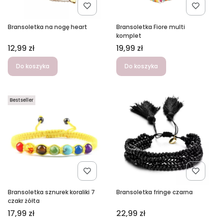
Bransoletka na nogę heart
Bransoletka Fiore multi
komplet
Cena
Cena
12,99 zł
19,99 zł
Do koszyka
Do koszyka
Bestseller
Bransoletka sznurek koraliki 7
Bransoletka fringe czarna
czakr żółta
Cena
Cena
17,99 zł
22,99 zł