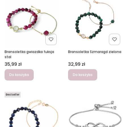
Bransoletka gwiazdka fuksja
Bransoletka Szmaragd zielona
stal
Cena
Cena
35,99 zł
32,99 zł
Do koszyka
Do koszyka
Bestseller