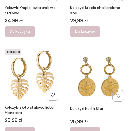
Kolczyki Kropla łezka srebrne
Kolczyki Kropla shell srebrne
stalowe
stal
Cena
Cena
34,99 zł
29,99 zł
Do koszyka
Do koszyka
Bestseller
Kolczyki złote stalowe listki
Kolczyki North Star
Monstera
Cena
25,99 zł
Cena
25,99 zł