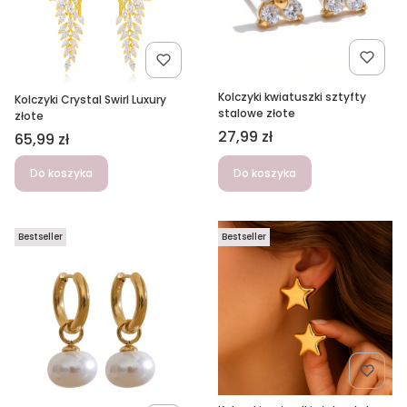
Kolczyki kwiatuszki sztyfty
Kolczyki Crystal Swirl Luxury
stalowe złote
złote
Cena
27,99 zł
Cena
65,99 zł
Do koszyka
Do koszyka
Bestseller
Bestseller