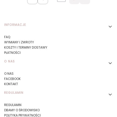
Wróć do pierwszej strony z produktami
Przejdź do ostatniej
Linki w stopce
INFORMACJE
FAQ
WYMIANY I ZWROTY
KOSZTY I TERMINY DOSTAWY
PŁATNOŚCI
O NAS
O NAS
FACEBOOK
KONTAKT
REGULAMIN
REGULAMIN
DBAMY O ŚRODOWISKO
POLITYKA PRYWATNOŚCI