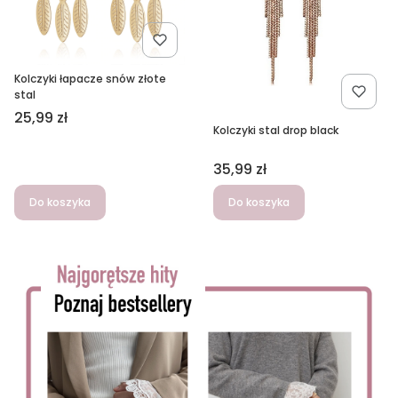
Kolczyki łapacze snów złote
stal
Cena
25,99 zł
Kolczyki stal drop black
Cena
35,99 zł
Do koszyka
Do koszyka