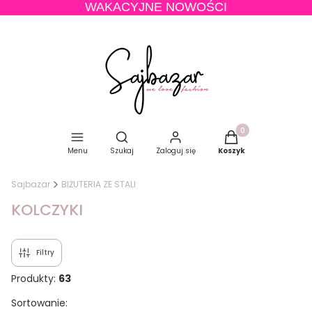
WAKACYJNE NOWOŚCI
Produkty w koszyku
Otwórz wyszukiwarkę
Menu
Szukaj
Zaloguj się
Koszyk
Sajbazar
BIŻUTERIA ZE STALI
KOLCZYKI
Filtry
Produkty:
63
Lista produktów
Sortowanie: