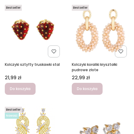
Bestseller
Bestseller
Kolczyki sztyfty truskawki stal
Kolczyki koraliki kryształki
pudrowe złote
Cena
Cena
21,99 zł
22,99 zł
Do koszyka
Do koszyka
Bestseller
Nowość