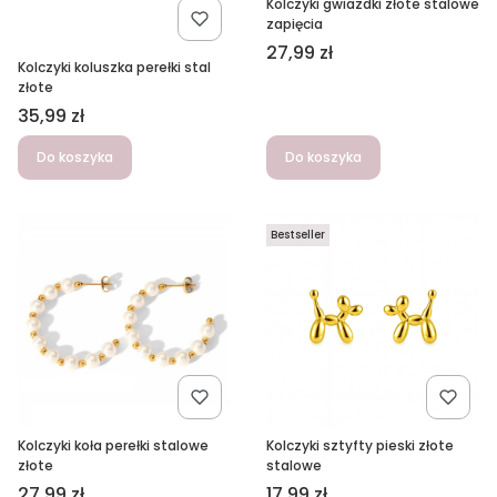
Kolczyki gwiazdki złote stalowe
zapięcia
Cena
27,99 zł
Kolczyki koluszka perełki stal
złote
Cena
35,99 zł
Do koszyka
Do koszyka
Bestseller
Kolczyki koła perełki stalowe
Kolczyki sztyfty pieski złote
złote
stalowe
Cena
Cena
27,99 zł
17,99 zł