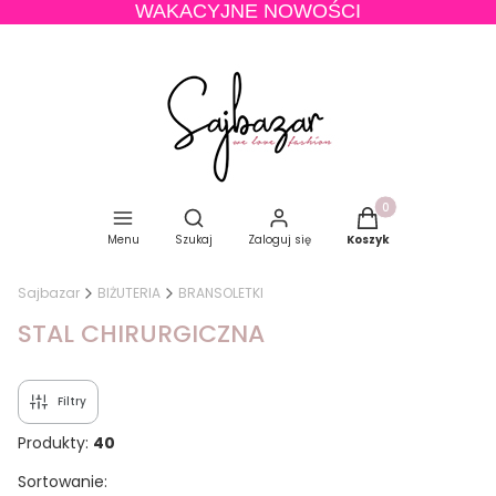
WAKACYJNE NOWOŚCI
Produkty w koszyku
Otwórz wyszukiwarkę
Menu
Szukaj
Zaloguj się
Koszyk
Sajbazar
BIŻUTERIA
BRANSOLETKI
STAL CHIRURGICZNA
Filtry
Produkty:
40
Lista produktów
Sortowanie: