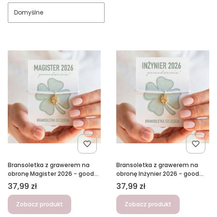
Domyślne
Bransoletka z grawerem na
Bransoletka z grawerem na
obronę Magister 2026 - good
obronę Inżynier 2026 - good
luck, powodzenia z kartką,
luck, powodzenia z kartką,
Cena
Cena
37,99 zł
37,99 zł
biała-złota
biała-złota
Zobacz produkt
Zobacz produkt