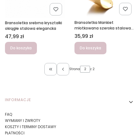
Bransoletka Mankiet
Bransoletka srebrna kryształki
młotkowana szeroka stalowa
okrągłe stalowa elegancka
złota
Cena
35,99 zł
Cena
47,99 zł
Do koszyka
Do koszyka
Strona
z 2
Wróć do pierwszej strony z produktami
Linki w stopce
INFORMACJE
FAQ
WYMIANY I ZWROTY
KOSZTY I TERMINY DOSTAWY
PŁATNOŚCI