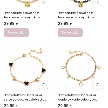
Bransoletka delikatna z
Bransoletka delikatna z
fasetowych kamyczków
fasetowych kamyczków
różowa złota
czarna złota
Cena
Cena
29,99 zł
29,99 zł
Do koszyka
Do koszyka
Bransoletka na łańcuszku
Bransoletka na łańcuszku
serce serduszka celebrytka
krople cyrkonie celebrytka
złota czarna ze stali
złota ze stali
Cena
Cena
29,99 zł
29,99 zł