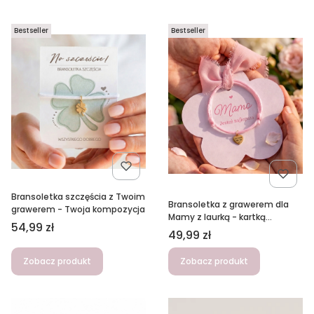
Bestseller
Bestseller
Bransoletka szczęścia z Twoim
Bransoletka z grawerem dla
grawerem - Twoja kompozycja
Mamy z laurką - kartką
Cena
54,99 zł
kwiatem w kopercie
Cena
49,99 zł
Zobacz produkt
Zobacz produkt