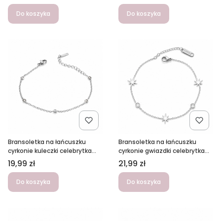
Do koszyka
Do koszyka
Bransoletka na łańcuszku
Bransoletka na łańcuszku
cyrkonie kuleczki celebrytka
cyrkonie gwiazdki celebrytka
srebrna ze stali
srebrna ze stali
Cena
Cena
19,99 zł
21,99 zł
Do koszyka
Do koszyka