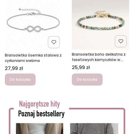
Bransoletka boho delikatna z
Bransoletka ósemka stalowa z
fasetowych kamyczków w
cyrkoniami srebrna
odcieniach afrykańskiego
Cena
25,99 zł
Cena
27,99 zł
turkusu
Do koszyka
Do koszyka