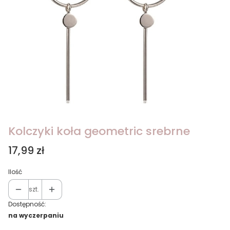
Kolczyki koła geometric srebrne
Cena
17,99 zł
Ilość
szt.
Dostępność:
na wyczerpaniu