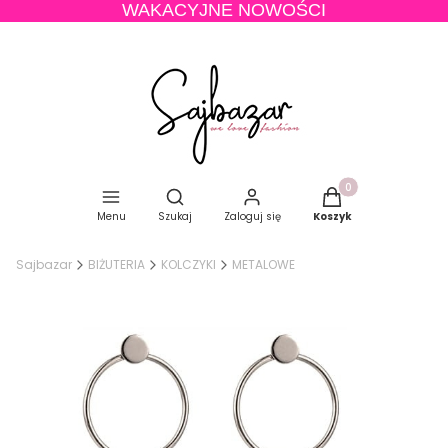
WAKACYJNE NOWOŚCI
Produkty w koszyku
Otwórz wyszukiwarkę
Menu
Szukaj
Zaloguj się
Koszyk
Sajbazar
BIŻUTERIA
KOLCZYKI
METALOWE