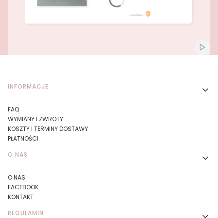
Naciśnij Enter lub spację, aby otworzyć stronę.
Naciśnij Enter lub spację, aby otworzyć stronę.
Włącz
Linki w stopce
INFORMACJE
FAQ
WYMIANY I ZWROTY
KOSZTY I TERMINY DOSTAWY
PŁATNOŚCI
O NAS
O NAS
FACEBOOK
KONTAKT
REGULAMIN